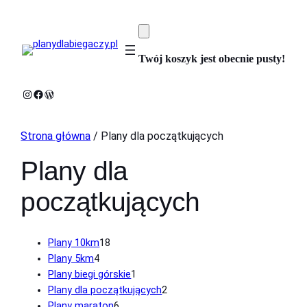
Twój koszyk jest obecnie pusty!
Instagram
Facebook
WordPress
Strona główna
/ Plany dla początkujących
Plany dla
początkujących
18
Plany 10km
18
4
produktów
Plany 5km
4
produkty
1
Plany biegi górskie
1
produkt
2
Plany dla początkujących
2
6
produkty
Plany maraton
6