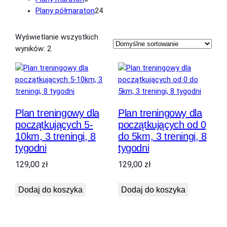
produktów
24
Plany półmaraton
24
produkty
Wyświetlanie wszystkich
wyników: 2
Plan treningowy dla
Plan treningowy dla
początkujących 5-
początkujących od 0
10km, 3 treningi, 8
do 5km, 3 treningi, 8
tygodni
tygodni
129,00
zł
129,00
zł
Dodaj do koszyka
Dodaj do koszyka