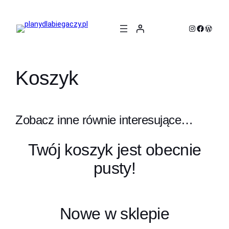
Przejdź
do
Instagram
Faceboo
WordP
treści
Koszyk
Zobacz inne równie interesujące…
Twój koszyk jest obecnie
pusty!
Nowe w sklepie