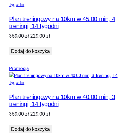
promocji
Plan treningowy na 10km w 45:00 min, 4
treningi, 14 tygodni
Pierwotna
Aktualna
359,00
zł
229,00
zł
cena
cena
wynosiła:
wynosi:
Dodaj do koszyka
359,00 zł.
229,00 zł.
Produkt
Promocja
w
promocji
Plan treningowy na 10km w 40:00 min, 3
treningi, 14 tygodni
Pierwotna
Aktualna
359,00
zł
229,00
zł
cena
cena
wynosiła:
wynosi:
Dodaj do koszyka
359,00 zł.
229,00 zł.