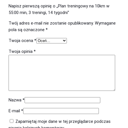
o
Napisz pierwszą opinię o „Plan treningowy na 10km w
y
n
w
55:00 min, 3 treningi, 14 tygodni”
n
o
y
Twój adres e-mail nie zostanie opublikowany.
Wymagane
o
s
n
pola są oznaczone
*
a
s
i
1
Twoja ocena
*
i
:
0
Twoja opinia
*
k
ł
2
m
a
2
w
:
9
5
5
3
,
:
5
0
0
0
9
0
Nazwa
*
m
,
E-mail
*
i
0
z
n
Zapamiętaj moje dane w tej przeglądarce podczas
,
0
ł