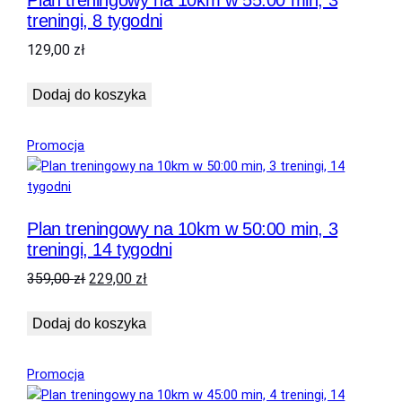
treningi, 8 tygodni
129,00
zł
Dodaj do koszyka
Produkt
Promocja
w
promocji
Plan treningowy na 10km w 50:00 min, 3
treningi, 14 tygodni
Pierwotna
Aktualna
359,00
zł
229,00
zł
cena
cena
wynosiła:
wynosi:
Dodaj do koszyka
359,00 zł.
229,00 zł.
Produkt
Promocja
w