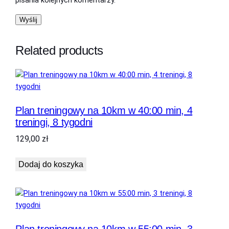
pisania kolejnych komentarzy.
3
.
t
r
z
e
ł
Related products
n
.
i
n
g
i
Plan treningowy na 10km w 40:00 min, 4
,
treningi, 8 tygodni
1
4
129,00
zł
t
y
Dodaj do koszyka
g
o
d
n
i
Plan treningowy na 10km w 55:00 min, 3