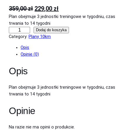
P
A
359,00
zł
229,00
zł
Plan obejmuje 3 jednostki treningowe w tygodniu, czas
i
k
trwania to 14 tygodni
e
t
i
Dodaj do koszyka
r
u
l
Category:
Plany 10km
o
w
a
Opis
ś
o
l
Opinie (0)
ć
P
t
n
Opis
l
n
a
a
a
c
n
Plan obejmuje 3 jednostki treningowe w tygodniu, czas
t
c
e
trwania to 14 tygodni
r
e
n
e
Opinie
n
a
n
i
a
w
n
Na razie nie ma opinii o produkcie.
w
y
g