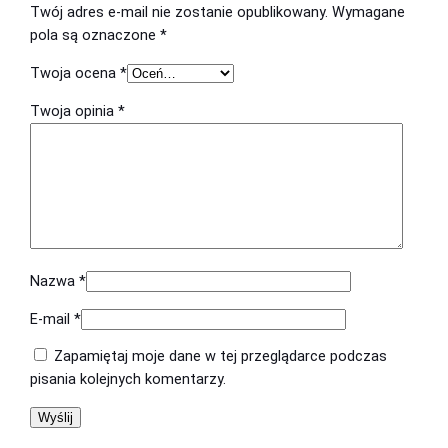
Twój adres e-mail nie zostanie opublikowany.
Wymagane
y
pola są oznaczone
*
n
a
Twoja ocena
*
5
Twoja opinia
*
k
m
w
2
2
:
3
0
Nazwa
*
m
E-mail
*
i
n
Zapamiętaj moje dane w tej przeglądarce podczas
,
pisania kolejnych komentarzy.
3
t
r