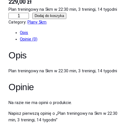
229,00
zł
Plan treningowy na 5km w 22:30 min, 3 treningi, 14 tygodni
i
Dodaj do koszyka
l
Category:
Plany 5km
o
Opis
ś
Opinie (0)
ć
P
Opis
l
a
n
Plan treningowy na 5km w 22:30 min, 3 treningi, 14 tygodni
t
r
Opinie
e
n
i
Na razie nie ma opinii o produkcie.
n
g
Napisz pierwszą opinię o „Plan treningowy na 5km w 22:30
o
min, 3 treningi, 14 tygodni”
w