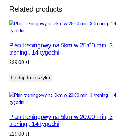
e
Related products
n
i
n
g
i
Plan treningowy na 5km w 25:00 min, 3
,
treningi, 14 tygodni
1
4
229,00
zł
t
y
Dodaj do koszyka
g
o
d
n
i
Plan treningowy na 5km w 20:00 min, 3
treningi, 14 tygodni
229,00
zł