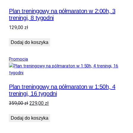
o
Plan treningowy na półmaraton w 2:00h, 3
d
treningi, 8 tygodni
n
i
129,00
zł
Dodaj do koszyka
Produkt
Promocja
w
promocji
Plan treningowy na półmaraton w 1:50h, 4
treningi, 16 tygodni
Pierwotna
Aktualna
359,00
zł
229,00
zł
cena
cena
wynosiła:
wynosi:
Dodaj do koszyka
359,00 zł.
229,00 zł.