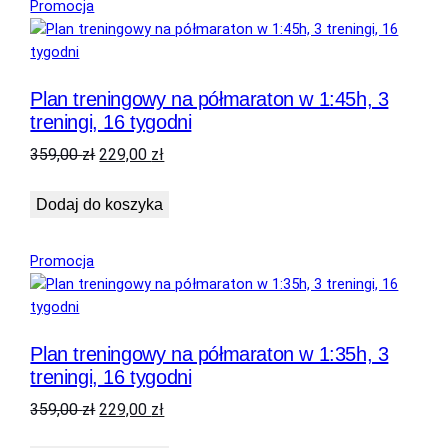
Produkt
Promocja
w
promocji
Plan treningowy na półmaraton w 1:45h, 3
treningi, 16 tygodni
Pierwotna
Aktualna
359,00
zł
229,00
zł
cena
cena
wynosiła:
wynosi:
Dodaj do koszyka
359,00 zł.
229,00 zł.
Produkt
Promocja
w
promocji
Plan treningowy na półmaraton w 1:35h, 3
treningi, 16 tygodni
Pierwotna
Aktualna
359,00
zł
229,00
zł
cena
cena