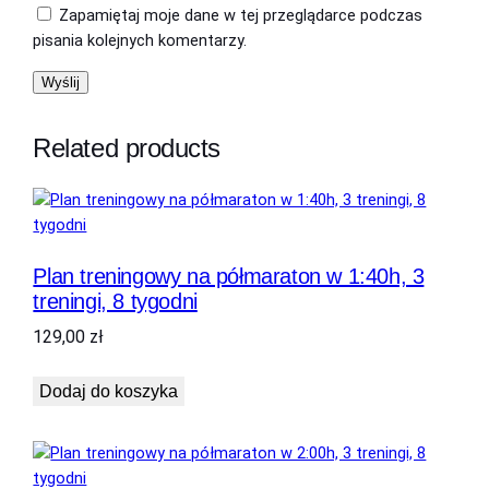
:
Zapamiętaj moje dane w tej przeglądarce podczas
3
.
pisania kolejnych komentarzy.
0
z
h
ł
,
3
.
Related products
t
r
e
n
i
Plan treningowy na półmaraton w 1:40h, 3
n
treningi, 8 tygodni
g
i
129,00
zł
,
1
Dodaj do koszyka
6
t
y
g