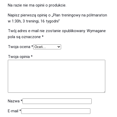
n
Na razie nie ma opinii o produkcie.
y
n
g
n
o
o
Napisz pierwszą opinię o „Plan treningowy na półmaraton
w
w 1:30h, 3 treningi, 16 tygodni”
o
s
y
Twój adres e-mail nie zostanie opublikowany.
Wymagane
s
i
n
pola są oznaczone
*
a
i
:
p
Twoja ocena
*
ł
2
ó
a
2
Twoja opinia
*
ł
m
:
9
a
3
,
r
a
5
0
t
9
0
o
,
n
Nazwa
*
w
0
z
E-mail
*
1
0
ł