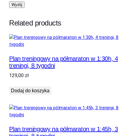
h
,
3
Related products
t
r
e
n
i
Plan treningowy na półmaraton w 1:30h, 4
n
treningi, 8 tygodni
g
i
129,00
zł
,
8
Dodaj do koszyka
t
y
g
o
d
Plan treningowy na półmaraton w 1:45h, 3
n
treningi, 8 tygodni
i