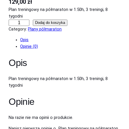
129,00
zł
Plan treningowy na półmaraton w 1:50h, 3 treningi, 8
tygodni
i
Dodaj do koszyka
l
Category:
Plany półmaraton
o
Opis
ś
Opinie (0)
ć
P
Opis
l
a
n
Plan treningowy na półmaraton w 1:50h, 3 treningi, 8
t
tygodni
r
e
Opinie
n
i
n
Na razie nie ma opinii o produkcie.
g
o
Napisz pierwszą opinię o „Plan treningowy na półmaraton