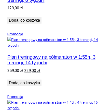
129,00
zł
Dodaj do koszyka
Produkt
Promocja
w
promocji
Plan treningowy na półmaraton w 1:55h, 3
treningi, 14 tygodni
Pierwotna
Aktualna
359,00
zł
229,00
zł
cena
cena
wynosiła:
wynosi:
Dodaj do koszyka
359,00 zł.
229,00 zł.
Produkt
Promocja
w
promocji