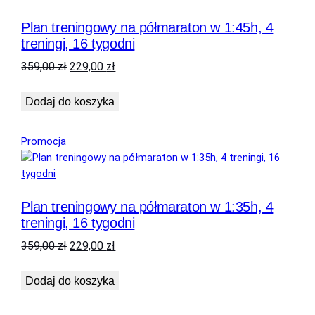
Plan treningowy na półmaraton w 1:45h, 4
treningi, 16 tygodni
Pierwotna
Aktualna
359,00
zł
229,00
zł
cena
cena
wynosiła:
wynosi:
Dodaj do koszyka
359,00 zł.
229,00 zł.
Produkt
Promocja
w
promocji
Plan treningowy na półmaraton w 1:35h, 4
treningi, 16 tygodni
Pierwotna
Aktualna
359,00
zł
229,00
zł
cena
cena
wynosiła:
wynosi:
Dodaj do koszyka
359,00 zł.
229,00 zł.