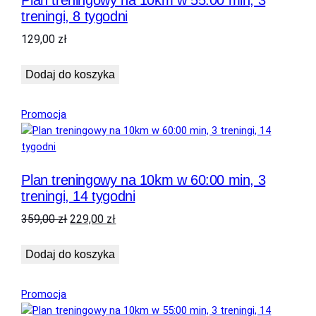
treningi, 8 tygodni
129,00
zł
Dodaj do koszyka
Produkt
Promocja
w
promocji
Plan treningowy na 10km w 60:00 min, 3
treningi, 14 tygodni
Pierwotna
Aktualna
359,00
zł
229,00
zł
cena
cena
wynosiła:
wynosi:
Dodaj do koszyka
359,00 zł.
229,00 zł.
Produkt
Promocja
w