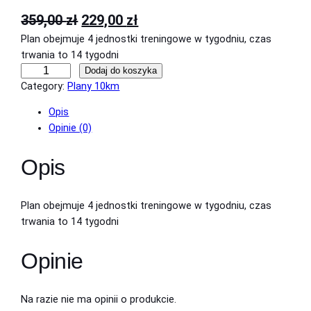
P
A
359,00
zł
229,00
zł
Plan obejmuje 4 jednostki treningowe w tygodniu, czas
i
k
trwania to 14 tygodni
e
t
i
Dodaj do koszyka
r
u
l
Category:
Plany 10km
o
w
a
Opis
ś
o
l
Opinie (0)
ć
P
t
n
Opis
l
n
a
a
a
c
n
Plan obejmuje 4 jednostki treningowe w tygodniu, czas
t
c
e
trwania to 14 tygodni
r
e
n
e
Opinie
n
a
n
i
a
w
n
Na razie nie ma opinii o produkcie.
w
y
g