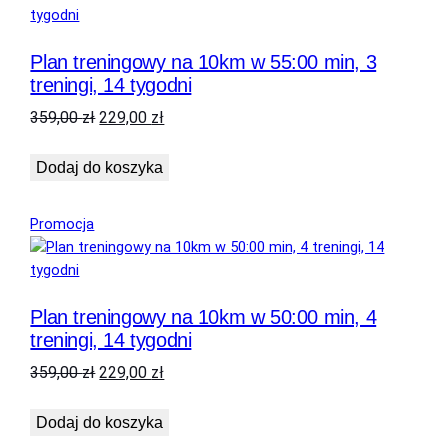
promocji
Plan treningowy na 10km w 55:00 min, 3
treningi, 14 tygodni
Pierwotna
Aktualna
359,00
zł
229,00
zł
cena
cena
wynosiła:
wynosi:
Dodaj do koszyka
359,00 zł.
229,00 zł.
Produkt
Promocja
w
promocji
Plan treningowy na 10km w 50:00 min, 4
treningi, 14 tygodni
Pierwotna
Aktualna
359,00
zł
229,00
zł
cena
cena
wynosiła:
wynosi:
Dodaj do koszyka
359,00 zł.
229,00 zł.