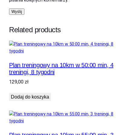
pisania kolejnych komentarzy.
4
.
t
r
z
e
ł
Related products
n
.
i
n
g
i
Plan treningowy na 10km w 50:00 min, 4
,
treningi, 8 tygodni
1
4
129,00
zł
t
y
Dodaj do koszyka
g
o
d
n
i
Plan treningowy na 10km w 55:00 min, 3