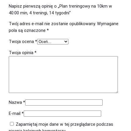
o
Napisz pierwszą opinię o „Plan treningowy na 10km w
y
n
w
40:00 min, 4 treningi, 14 tygodni”
n
o
y
Twój adres e-mail nie zostanie opublikowany.
Wymagane
o
s
n
pola są oznaczone
*
a
s
i
1
Twoja ocena
*
i
:
0
Twoja opinia
*
k
ł
2
m
a
2
w
:
9
4
0
3
,
:
5
0
0
0
9
0
Nazwa
*
m
,
E-mail
*
i
0
z
n
Zapamiętaj moje dane w tej przeglądarce podczas
,
0
ł